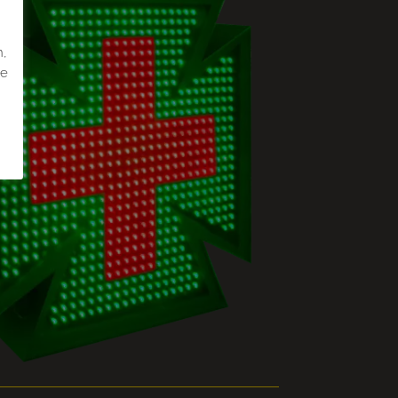
,
n,
de