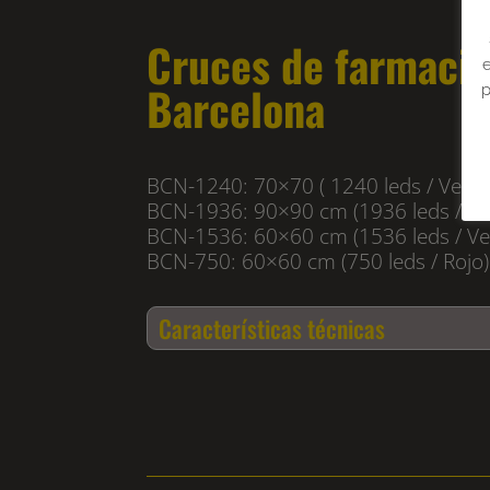
Cruces de farmacia
e
Barcelona
p
BCN-1240: 70×70 ( 1240 leds / Verde
BCN-1936: 90×90 cm (1936 leds / Ve
BCN-1536: 60×60 cm (1536 leds / Ver
BCN-750: 60×60 cm (750 leds / Rojo)
Características técnicas