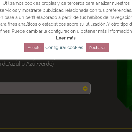
Utilizamos cookies propias y de terceros para analizar nuestros
servicios y mostrarte publicidad relacionada con tus preferencias
 de leds:
n base a un perfil elaborado a partir de tus hábitos de navegació
ara fines analíticos o estadísticos sobre su utilización…Y otro tipo 
fines. Puede cambiar la configuración u obtener más información
Leer más
.
Configurar cookies
Acepto
Rechazar
)
rde/Rojo o Rojo/Verde)
de/azul o Azul/verde)