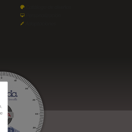
Catálogo de diseños

Personalización

Adaptaciones

,
n,
de