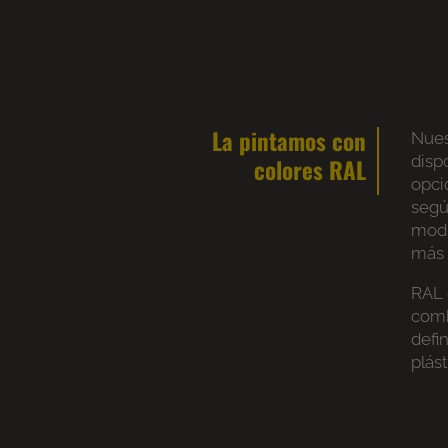
La pintamos con
Nues
disp
colores RAL
opci
segú
modi
más 
RAL 
comb
defi
plás