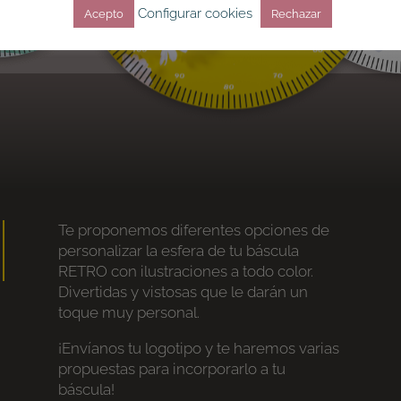
Configurar cookies
Acepto
Rechazar
Te proponemos diferentes opciones de
personalizar la esfera de tu báscula
RETRO con ilustraciones a todo color.
Divertidas y vistosas que le darán un
toque muy personal.
¡Envíanos tu logotipo y te haremos varias
propuestas para incorporarlo a tu
báscula!