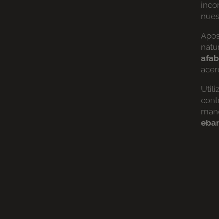
inco
nues
Apos
natu
afab
acer
Util
cont
mane
eban