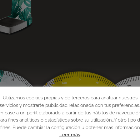
Utilizamos cookies propias y de terceros para analizar nuestros
servicios y mostrarte publicidad relacionada con tus preferencias
n base a un perfil elaborado a partir de tus hábitos de navegació
ara fines analíticos o estadísticos sobre su utilización…Y otro tipo 
fines. Puede cambiar la configuración u obtener más información
Leer más
.