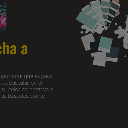
cha a
mportante que es para
tras básculas en el
, tu color corporativo o
las básculas que te