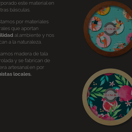
rporado este material en
tras básculas.
tamos por materiales
rales que aportan
ilidad
al ambiente y nos
can a la naturaleza.
izamos madera de tala
rolada y se fabrican de
ra artesanal en por
istas locales.